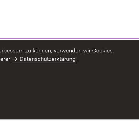
erbessern zu können, verwenden wir Cookies.
serer
Datenschutzerklärung
.
haltsübersicht
Kontakt
Impressum
Datenschutz
Benut