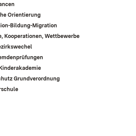
hancen
che Orientierung
tion-Bildung-Migration
e, Kooperationen, Wettbewerbe
ezirkswechel
remdenprüfungen
-Kinderakademie
chutz Grundverordnung
schule