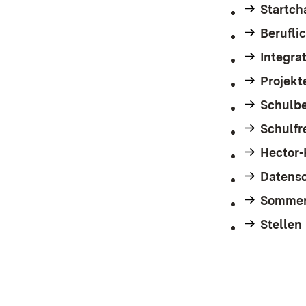
Startc
Berufli
Integra
Projekt
Schulb
Schulf
Hector
Datens
Sommer
Stellen