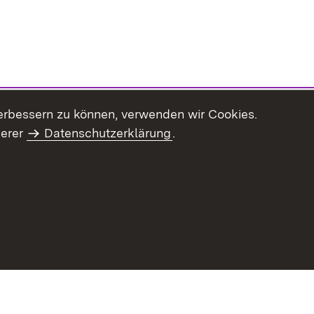
erbessern zu können, verwenden wir Cookies.
serer
Datenschutzerklärung
.
haltsübersicht
Kontakt
Impressum
Datenschutz
Benut