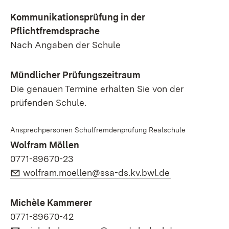
Kommunikationsprüfung in der
Pflichtfremdsprache
Nach Angaben der Schule
Mündlicher Prüfungszeitraum
Die genauen Termine erhalten Sie von der
prüfenden Schule.
Ansprechpersonen Schulfremdenprüfung Realschule
Wolfram Möllen
0771-89670-23
E-Mail:
(Öffnet in ne
wolfram.moellen@ssa-ds.kv.bwl.de
Michèle Kammerer
0771-89670-42
E-Mail:
(Öffnet in n