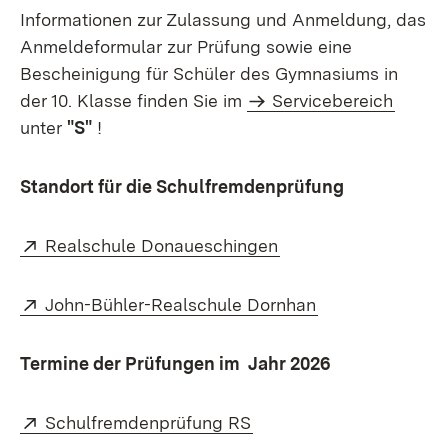
Informationen zur Zulassung und Anmeldung, das
Anmeldeformular zur Prüfung sowie eine
Bescheinigung für Schüler des Gymnasiums in
der 10. Klasse finden Sie im
Servicebereich
unter
"S"
!
Standort für die Schulfremdenprüfung
Extern:
(Öffnet in neuem Fen
Realschule Donaueschingen
Extern:
(Öffnet in neue
John-Bühler-Realschule Dornhan
Termine der Prüfungen im Jahr 2026
Extern:
(Öffnet in neuem Fenste
Schulfremdenprüfung RS