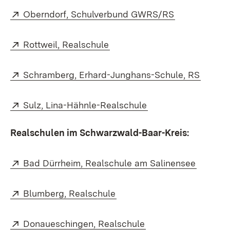
Extern:
(Öffnet in n
Oberndorf, Schulverbund GWRS/RS
Extern:
(Öffnet in neuem Fenster)
Rottweil, Realschule
Extern:
(Öffnet
Schramberg, Erhard-Junghans-Schule, RS
Extern:
(Öffnet in neuem Fe
Sulz, Lina-Hähnle-Realschule
Realschulen im Schwarzwald-Baar-Kreis:
Extern:
(Öffnet
Bad Dürrheim, Realschule am Salinensee
Extern:
(Öffnet in neuem Fenster)
Blumberg, Realschule
Extern:
(Öffnet in neuem Fe
Donaueschingen, Realschule