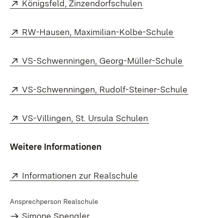
Extern:
(Öffnet in neuem F
Königsfeld, Zinzendorfschulen
Extern:
(Öffnet in
RW-Hausen, Maximilian-Kolbe-Schule
Extern:
(Öffnet 
VS-Schwenningen, Georg-Müller-Schule
Extern:
(Öffnet
VS-Schwenningen, Rudolf-Steiner-Schule
Extern:
(Öffnet in neuem 
VS-Villingen, St. Ursula Schulen
Weitere Informationen
Extern:
(Öffnet in neuem Fe
Informationen zur Realschule
Ansprechperson Realschule
Simone Spengler