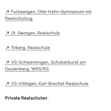
Extern:
Furtwangen, Otto-Hahn-Gymnasium mit
(Öffnet in neuem Fenster)
Realschulzug
Extern:
(Öffnet in neuem Fenster
St. Georgen, Realschule
Extern:
(Öffnet in neuem Fenster)
Triberg, Realschule
Extern:
VS-Schwenningen, Schulverbund am
(Öffnet in neuem Fenster)
Deutenberg, WRS/RS
Extern:
(Öffnet in
VS-Villingen, Karl-Brachat-Realschule
Private Realschulen
: