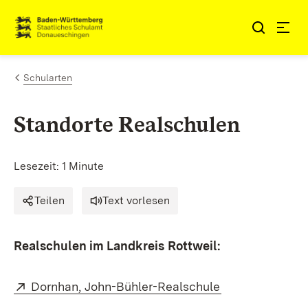
Zum Inhalt springen
Link zur Startseite
Schularten
Standorte Realschulen
Lesezeit: 1 Minute
Teilen
Text vorlesen
Realschulen im Landkreis
Rottweil:
Extern:
(Öffnet in neue
Dornhan, John-Bühler-Realschule