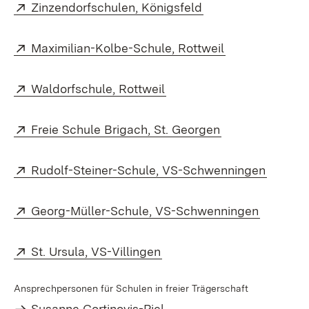
Extern:
(Öffnet in neuem F
Zinzendorfschulen, Königsfeld
Extern:
(Öffnet in neu
Maximilian-Kolbe-Schule, Rottweil
Extern:
(Öffnet in neuem Fenster
Waldorfschule, Rottweil
Extern:
(Öffnet in neue
Freie Schule Brigach, St. Georgen
Extern:
(Öffnet
Rudolf-Steiner-Schule, VS-Schwenningen
Extern:
(Öffnet 
Georg-Müller-Schule, VS-Schwenningen
Extern:
(Öffnet in neuem Fenster)
St. Ursula, VS-Villingen
Ansprechpersonen für Schulen in freier Trägerschaft
Susanne Cortinovis-Piel