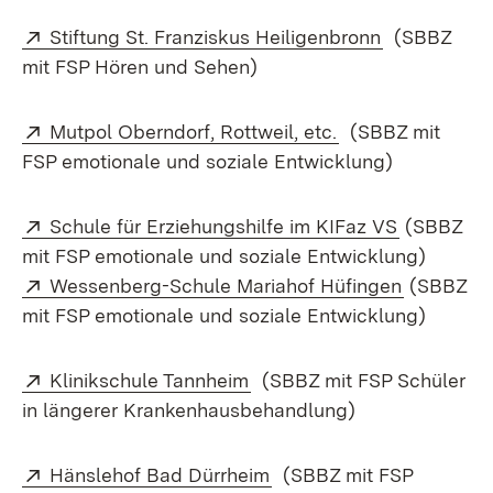
Extern:
(Öffnet in n
Stiftung St. Franziskus Heiligenbronn
(SBBZ
mit FSP Hören und Sehen)
Extern:
(Öffnet in neuem
Mutpol Oberndorf, Rottweil, etc.
(SBBZ mit
FSP emotionale und soziale Entwicklung)
Extern:
(Öffnet in
Schule für Erziehungshilfe im KIFaz VS
(SBBZ
mit FSP emotionale und soziale Entwicklung)
Extern:
(Öffnet i
Wessenberg-Schule Mariahof Hüfingen
(SBBZ
mit FSP emotionale und soziale Entwicklung)
Extern:
(Öffnet in neuem Fenster)
Klinikschule Tannheim
(SBBZ mit FSP Schüler
in längerer Krankenhausbehandlung)
Extern:
(Öffnet in neuem Fenster
Hänslehof Bad Dürrheim
(SBBZ mit FSP