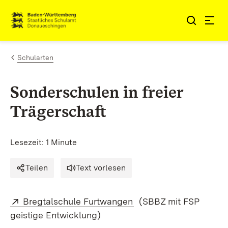
Zum Inhalt springen
Link zur Startseite
Schularten
Sonderschulen in freier
Trägerschaft
Lesezeit: 1 Minute
Teilen
Text vorlesen
Extern:
(Öffnet in neuem Fenst
Bregtalschule Furtwangen
(SBBZ mit FSP
geistige Entwicklung)