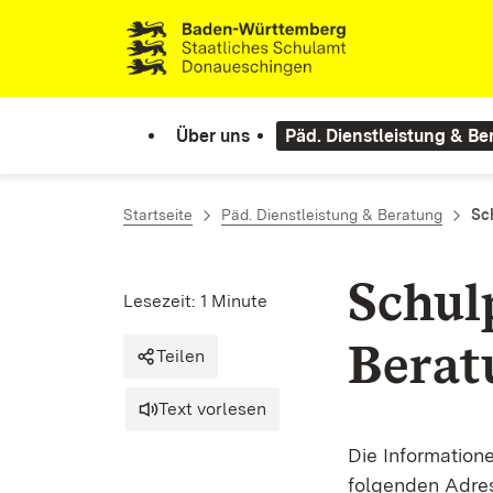
Zum Inhalt springen
Link zur Startseite
Über uns
Päd. Dienstleistung & Be
Startseite
Päd. Dienstleistung & Beratung
Sc
Schul
Lesezeit: 1 Minute
Berat
Teilen
Text vorlesen
Die Informatione
folgenden Adre