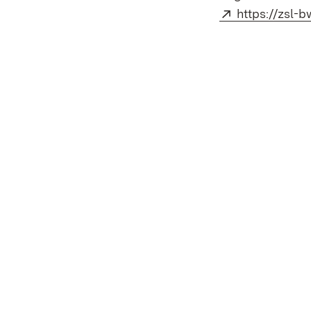
Extern:
https://zsl-