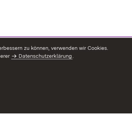
erbessern zu können, verwenden wir Cookies.
serer
Datenschutzerklärung
.
haltsübersicht
Kontakt
Impressum
Datenschutz
Benut