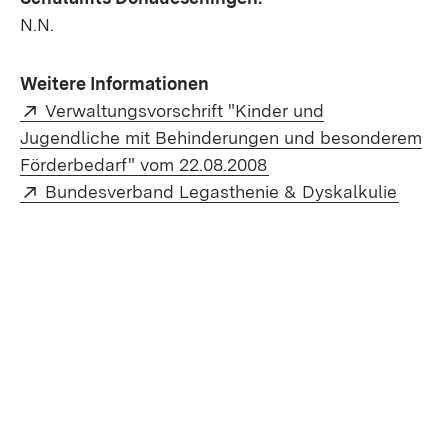
N.N.
Weitere Informationen
Extern:
Verwaltungsvorschrift "Kinder und
Jugendliche mit Behinderungen und besonderem
(Öffnet in neuem Fens
Förderbedarf" vom 22.08.2008
Extern:
(Öffne
Bundesverband Legasthenie & Dyskalkulie