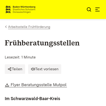
Zum Inhalt springen
Link zur Startseite
Arbeitsstelle Frühförderung
Frühberatungsstellen
Lesezeit: 1 Minute
Teilen
Text vorlesen
Download:
(Öffnet in neuem Fe
Flyer Beratungsstelle Mutpol
Im Schwarzwald-Baar-Kreis