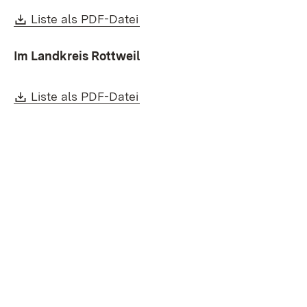
Download:
(Öffnet in neuem Fenster)
Liste als PDF-Datei
Im Landkreis Rottweil
Download:
(Öffnet in neuem Fenster)
Liste als PDF-Datei